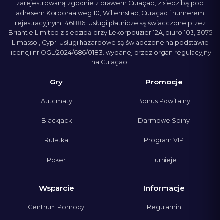
zarejestrowaną zgodnie z prawem Curaçao, z siedzibą pod
adresem Korporaalweg 10, Willemstad, Curaçao i numerem
rejestracyjnym 146886. Usługi płatnicze są świadczone przez
Briantie Limited z siedzibą przy Lekorpouzier 12A, biuro 103, 3075
Limassol, Cypr. Usługi hazardowe są świadczone na podstawie
licencji nr OGL/2024/686/0183, wydanej przez organ regulacyjny
na Curaçao.
Gry
Promocje
Automaty
Bonus Powitalny
Blackjack
Darmowe Spiny
Ruletka
Program VIP
Poker
Turnieje
Wsparcie
Informacje
Centrum Pomocy
Regulamin