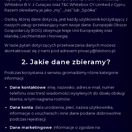
Whitebox B.V. z Curaçao oraz T&C Whitebox CY Limited z Cypru.
Razem określamy je jako „my”, „nas” lub „Spółka”.
Osobą, której dane dotyczą, jest każdy użytkownik korzystający z
naszych usług i przekazujący nam swoje dane. Europejski Obszar
Gospodarczy (EOG) obejmuje kraje Unii Europejskiej oraz
Islandię, Liechtenstein i Norwegię.
W razie pytań dotyczących przetwarzania danych możesz
skontaktować się z nami pod adresem
privacy@1slotoro.pl
.
2. Jakie dane zbieramy?
Podczas korzystania z serwisu gromadzimy różne kategorie
informacji:
Dane kontaktowe
: imię, nazwisko, adres e-mail, numer
telefonu oraz treść wiadomości wysyłanych do działu obsługi
klienta, w tym nagrania rozmów.
Dane konta
: data urodzenia, płeć, nazwa użytkownika,
informacje o voucherach i inne dane podane dobrowolnie
podczas rejestracji.
Dane marketingowe
: informacje o zgodzie na